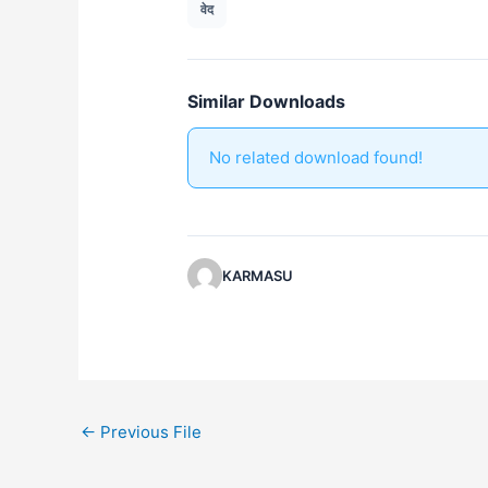
वेद
Similar Downloads
No related download found!
KARMASU
←
Previous File