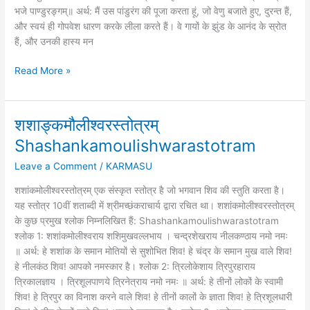
भजे पाण्डुरङ्गम्॥ अर्थ: मैं उस पांडुरंग की पूजा करता हूं, जो वेणु बजाते हुए, दुरन्त हैं,
और स्वयं ही गोपवेश धारण करके लीला करते हैं। वे गायों के झुंड के आनंद के स्रोत
हैं, और उनकी हास्य मन
Read More »
शशाङ्कमौलीश्वरस्तोत्रम्
शशाङ्कमौलीश्वरस्तोत्रम्
Shashankamoulishwarastotram
Shashankamoulishwarastotram
Leave a Comment
/
KARMASU
शशांकमोलीश्वरस्तोत्रम् एक संस्कृत स्तोत्र है जो भगवान शिव की स्तुति करता है।
यह स्तोत्र 10वीं शताब्दी में श्रीमच्छंकराचार्य द्वारा रचित था। शशांकमोलीश्वरस्तोत्रम्
के कुछ प्रमुख श्लोक निम्नलिखित हैं: Shashankamoulishwarastotram
श्लोक 1: शशांकमोलीश्वराय शशिमुखवल्लभाय । चन्द्रशेखराय नीलकण्ठाय नमो नमः
॥ अर्थ: हे शशांक के समान मोतियों से सुशोभित शिव! हे चंद्र के समान मुख वाले शिव!
हे नीलकंठ शिव! आपको नमस्कार है। श्लोक 2: त्रिलोकेशाय त्रिपुरहाराय
त्रिकालज्ञाय । त्रिशूलपाणये त्रिनेत्राय नमो नमः ॥ अर्थ: हे तीनों लोकों के स्वामी
शिव! हे त्रिपुर का विनाश करने वाले शिव! हे तीनों कालों के ज्ञाता शिव! हे त्रिशूलधारी