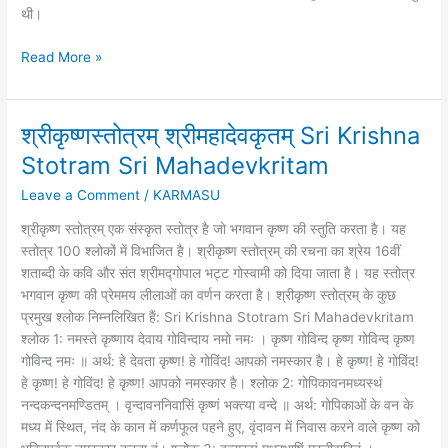
थी।
Read More »
श्रीकृष्णस्तोत्रम् श्रीमहादेवकृतम् Sri Krishna
श्रीकृष्णस्तोत्रम्
श्रीमहादेवकृतम्
Stotram Sri Mahadevkritam
Sri
Leave a Comment
/
KARMASU
Krishna
Stotram
श्रीकृष्ण स्तोत्रम् एक संस्कृत स्तोत्र है जो भगवान कृष्ण की स्तुति करता है। यह
Sri
स्तोत्र 100 श्लोकों में विभाजित है। श्रीकृष्ण स्तोत्रम् की रचना का श्रेय 16वीं
Mahadevkritam
शताब्दी के कवि और संत श्रीमद्गोपाल भट्ट गोस्वामी को दिया जाता है। यह स्तोत्र
भगवान कृष्ण की प्रेममय लीलाओं का वर्णन करता है। श्रीकृष्ण स्तोत्रम् के कुछ
प्रमुख श्लोक निम्नलिखित हैं: Sri Krishna Stotram Sri Mahadevkritam
श्लोक 1: नमस्ते कृष्णाय देवाय गोविन्दाय नमो नमः । कृष्ण गोविन्द कृष्ण गोविन्द कृष्ण
गोविन्द नमः ॥ अर्थ: हे देवता कृष्ण! हे गोविंद! आपको नमस्कार है। हे कृष्ण! हे गोविंद!
हे कृष्ण! हे गोविंद! हे कृष्ण! आपको नमस्कार है। श्लोक 2: गोपिकावनमध्यस्थं
नन्दकन्दनमण्डितम् । वृन्दावननिवासिं कृष्णं भक्त्या वन्दे ॥ अर्थ: गोपिकाओं के वन के
मध्य में स्थित, नंद के कान में कर्णफूल पहने हुए, वृंदावन में निवास करने वाले कृष्ण को