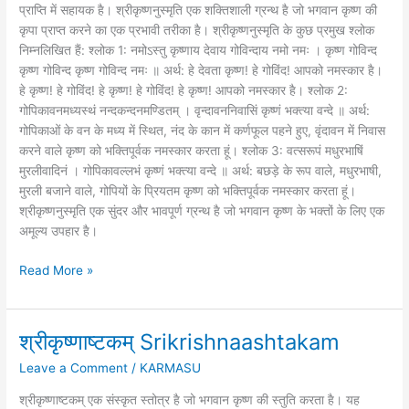
प्राप्ति में सहायक है। श्रीकृष्णनुस्मृति एक शक्तिशाली ग्रन्थ है जो भगवान कृष्ण की
कृपा प्राप्त करने का एक प्रभावी तरीका है। श्रीकृष्णनुस्मृति के कुछ प्रमुख श्लोक
निम्नलिखित हैं: श्लोक 1: नमोऽस्तु कृष्णाय देवाय गोविन्दाय नमो नमः । कृष्ण गोविन्द
कृष्ण गोविन्द कृष्ण गोविन्द नमः ॥ अर्थ: हे देवता कृष्ण! हे गोविंद! आपको नमस्कार है।
हे कृष्ण! हे गोविंद! हे कृष्ण! हे गोविंद! हे कृष्ण! आपको नमस्कार है। श्लोक 2:
गोपिकावनमध्यस्थं नन्दकन्दनमण्डितम् । वृन्दावननिवासिं कृष्णं भक्त्या वन्दे ॥ अर्थ:
गोपिकाओं के वन के मध्य में स्थित, नंद के कान में कर्णफूल पहने हुए, वृंदावन में निवास
करने वाले कृष्ण को भक्तिपूर्वक नमस्कार करता हूं। श्लोक 3: वत्सरूपं मधुरभाषिं
मुरलीवादिनं । गोपिकावल्लभं कृष्णं भक्त्या वन्दे ॥ अर्थ: बछड़े के रूप वाले, मधुरभाषी,
मुरली बजाने वाले, गोपियों के प्रियतम कृष्ण को भक्तिपूर्वक नमस्कार करता हूं।
श्रीकृष्णनुस्मृति एक सुंदर और भावपूर्ण ग्रन्थ है जो भगवान कृष्ण के भक्तों के लिए एक
अमूल्य उपहार है।
Read More »
श्रीकृष्णाष्टकम् Srikrishnaashtakam
श्रीकृष्णाष्टकम्
Srikrishnaashtakam
Leave a Comment
/
KARMASU
श्रीकृष्णाष्टकम् एक संस्कृत स्तोत्र है जो भगवान कृष्ण की स्तुति करता है। यह