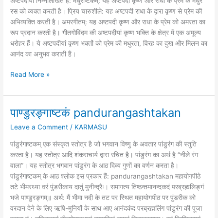
अष्टपदीयां निम्नलिखित हैं: मधुराष्टकम्: यह अष्टपदी कृष्ण और राधा के प्रेम के मधुर
रस को व्यक्त करती है। प्रिय चारुशीले: यह अष्टपदी राधा के द्वारा कृष्ण से प्रेम की
अभिव्यक्ति करती है। अमरगीतम्: यह अष्टपदी कृष्ण और राधा के प्रेम को अमरता का
रूप प्रदान करती है। गीतगोविंदम की अष्टपदीयां कृष्ण भक्ति के क्षेत्र में एक अमूल्य
धरोहर हैं। ये अष्टपदीयां कृष्ण भक्तों को प्रेम की मधुरता, विरह का दुख और मिलन का
आनंद का अनुभव कराती हैं।
Read More »
पाण्डुरङ्गाष्टकं pandurangashtakan
पाण्डुरङ्गाष्टकं
pandurangashtakan
Leave a Comment
/
KARMASU
पांडुरंगाष्टकम् एक संस्कृत स्तोत्र है जो भगवान विष्णु के अवतार पांडुरंग की स्तुति
करता है। यह स्तोत्र आदि शंकराचार्य द्वारा रचित है। पांडुरंग का अर्थ है “नीले रंग
वाला”। यह स्तोत्र भगवान पांडुरंग के आठ दिव्य गुणों का वर्णन करता है।
पांडुरंगाष्टकम् के आठ श्लोक इस प्रकार हैं: pandurangashtakan महायोगपीठे
तटे भीमरथ्या वरं पुंडरीकाय दातुं मुनीन्द्रैः। समागत्य तिष्ठन्तमानन्दकदं परब्रह्मलिङ्गं
भजे पाण्डुरङ्गम्॥ अर्थ: मैं भीमा नदी के तट पर स्थित महायोगपीठ पर पुंडरीक को
वरदान देने के लिए ऋषि-मुनियों के साथ आए आनंदकंद परब्रह्मलिंग पांडुरंग की पूजा