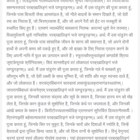
करता हूं। तडिद्वाससं नीलमेघावभासं रमामन्दिरं सुन्दरं चित्प्रकाशम्। वरं त्विष्टिकायां
समन्यस्तपादं परब्रह्मलिङ्गं भजे पाण्डुरङ्गम्॥ अर्थ: मैं उस पांडुरंग की पूजा करता हूं,
जिनके पास बिजली जैसा आभामंडल है, जो नीले बादलों के समान दिखते हैं, जो देवी
रमा का निवास हैं, जो चित्तप्रकाश हैं, और जो अपने पैरों को ईंट पर मजबूती से
स्थापित किए हुए हैं। प्रमाणं भवाब्धेरिदं मामकानां नितम्बः कराभ्यां धृतो येन तस्मात्।
विधातुर्वसत्यै धृतो नाभिकोशः परब्रह्मलिङ्गं भजे पाण्डुरङ्गम्॥ अर्थ: मैं उस पांडुरंग की
पूजा करता हूं, जिनके पास सांसारिक जीवन के सागर की समानता है, जो अपने दोनों
हाथों से अपनी कमर को पकड़े हुए हैं, और जो ब्रह्मा के लिए निवास प्रदान करने के
लिए अपनी नाभि में फूल का उत्पादन करते हैं। स्फुरत्कौस्तुभालंकृतं कण्ठदेशे श्रिया
जुष्टकेयूरकं श्रीनिवासम्। शिवं शान्तमीड्यं वरं लोकपालं परब्रह्मलिङ्गं भजे
पाण्डुरङ्गम्॥ अर्थ: मैं उस पांडुरंग की पूजा करता हूं, जिनके गले में चमकते हुए
कौस्तुभ मणि है, जो देवी लक्ष्मी के साथ युग्मित हैं, जो शांति और मधुर स्वभाव वाले हैं,
और जो लोकपाल हैं। शरचंद्रबिंबाननं चारुहासं लसत्कुंडलक्रान्तगंडस्थलांगम्।
जपारागबिंबाधरं कंजनेत्रम् परब्रह्मलिङ्गं भजे पाण्डुरङ्गम्॥ अर्थ: मैं उस पांडुरंग की
पूजा करता हूं, जिनकी चारुता चंद्रमा और सूर्य के समान है, जिनका हास्य मन को मोह
लेता है, जिनके कान कुंडल से सुशोभित हैं, जिनके कंधे पर जपामाला है, और जिनकी
आंखें कमल के समान हैं। किरीटोज्ज्वलत्सर्वदिक् प्रान्तभागं सुरैरर्चितं दिव्यरत्नैरमर्घ्यैः।
त्रिभंगाकृतिं बर्हमाल्यावतंसं परब्रह्मलिङ्गं भजे पाण्डुरङ्गम्॥ अर्थ: मैं उस पांडुरंग की
पूजा करता हूं, जिनके सिर पर मुकुट है, जिनके चारों ओर दिशाओं में ज्योति है, जिन्हें
देवताओं द्वारा पूजित किया जाता है, और जो दिव्य रत्नों से सुशोभित हैं। विभुं वेणुनादं
चरन्तं दुरन्तं स्वयं लीलया गोपवेषं दधानम्। गवां वृंदकानन्दनं चारुहासं परब्रह्मलिङ्गं