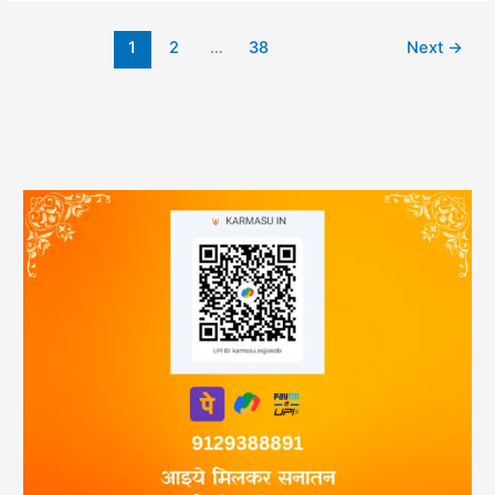
1
2
…
38
Next
→