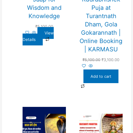
Wisdom and
Puja at
Knowledge
Turantnath
Dham, Gola
₹
5,100.00
Gokarannath |
View
Details
Online Booking
| KARMASU
₹
5,100.00
₹
3,100.00
Add to cart