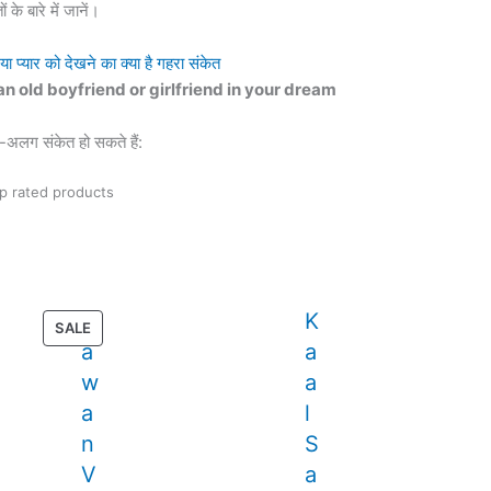
 के बारे में जानें।
या प्यार को देखने का क्या है गहरा संकेत
:Seeing an old boyfriend or girlfriend in your dream
अलग संकेत हो सकते हैं:
p rated products
S
K
PRODUCT
SALE
a
a
ON
SALE
w
a
a
l
n
S
V
a