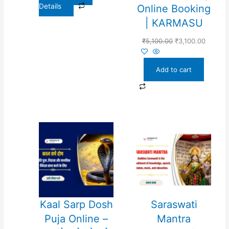
Details
Online Booking
| KARMASU
₹
5,100.00
₹
3,100.00
Add to cart
Kaal Sarp Dosh
Saraswati
Puja Online –
Mantra