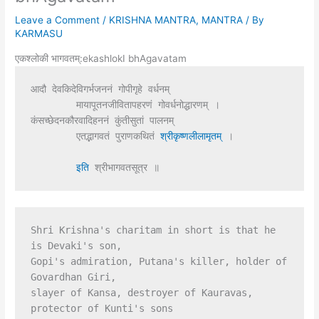
Leave a Comment
/
KRISHNA MANTRA
,
MANTRA
/ By
KARMASU
एकश्लोकी भागवतम्:ekashlokI bhAgavatam
आदौ देवकिदेविगर्भजननं गोपीगृहे वर्धनम्
        मायापूतनजीवितापहरणं गोवर्धनोद्धारणम् ।
कंसच्छेदनकौरवादिहननं कुंतीसुतां पालनम्
        एतद्भागवतं पुराणकथितं 
श्रीकृष्णलीलामृतम् 
।
इति 
श्रीभागवतसूत्र ॥ 
Shri Krishna's charitam in short is that he 
is Devaki's son,

Gopi's admiration, Putana's killer, holder of 
Govardhan Giri,

slayer of Kansa, destroyer of Kauravas, 
protector of Kunti's sons
