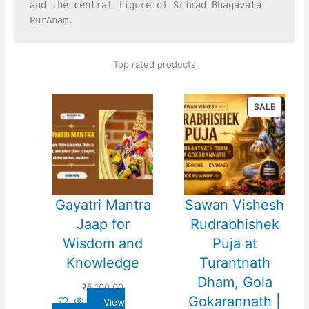
and the central figure of Srimad Bhagavata 
Top rated products
PRODU
SALE
ON
SALE
Gayatri Mantra
Sawan Vishesh
Jaap for
Rudrabhishek
Wisdom and
Puja at
Knowledge
Turantnath
Dham, Gola
₹
5,100.00
Gokarannath |
View