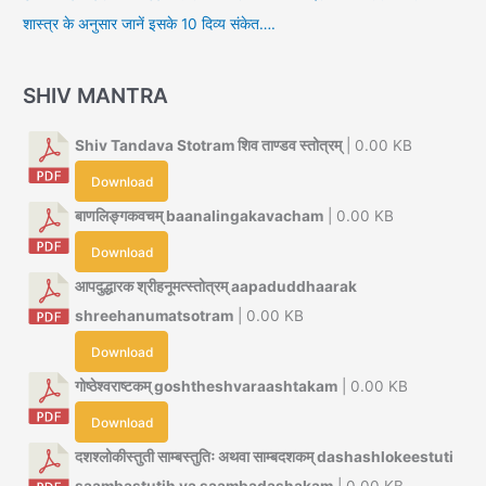
शास्त्र के अनुसार जानें इसके 10 दिव्य संकेत….
SHIV MANTRA
Shiv Tandava Stotram शिव ताण्डव स्तोत्रम्
| 0.00 KB
Download
बाणलिङ्गकवचम् baanalingakavacham
| 0.00 KB
Download
आपदुद्धारक श्रीहनूमत्स्तोत्रम् aapaduddhaarak
shreehanumatsotram
| 0.00 KB
Download
गोष्ठेश्वराष्टकम् goshtheshvaraashtakam
| 0.00 KB
Download
दशश्लोकीस्तुती साम्बस्तुतिः अथवा साम्बदशकम् dashashlokeestuti