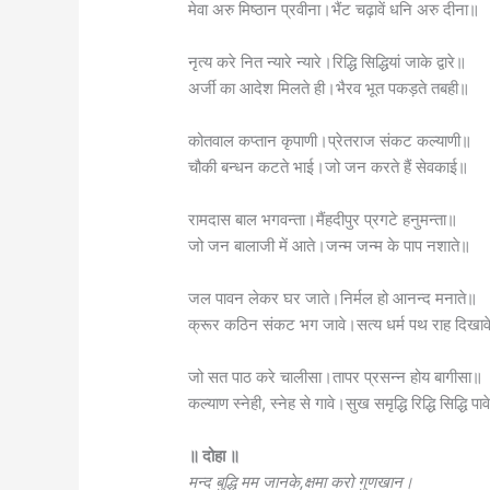
मेवा अरु मिष्ठान प्रवीना।भैंट चढ़ावें धनि अरु दीना॥
नृत्य करे नित न्यारे न्यारे।रिद्धि सिद्धियां जाके द्वारे॥
अर्जी का आदेश मिलते ही।भैरव भूत पकड़ते तबही॥
कोतवाल कप्तान कृपाणी।प्रेतराज संकट कल्याणी॥
चौकी बन्धन कटते भाई।जो जन करते हैं सेवकाई॥
रामदास बाल भगवन्ता।मैंहदीपुर प्रगटे हनुमन्ता॥
जो जन बालाजी में आते।जन्म जन्म के पाप नशाते॥
जल पावन लेकर घर जाते।निर्मल हो आनन्द मनाते॥
क्रूर कठिन संकट भग जावे।सत्य धर्म पथ राह दिखाव
जो सत पाठ करे चालीसा।तापर प्रसन्न होय बागीसा॥
कल्याण स्नेही, स्नेह से गावे।सुख समृद्धि रिद्धि सिद्धि पा
॥ दोहा ॥
मन्द बुद्धि मम जानके,क्षमा करो गुणखान।