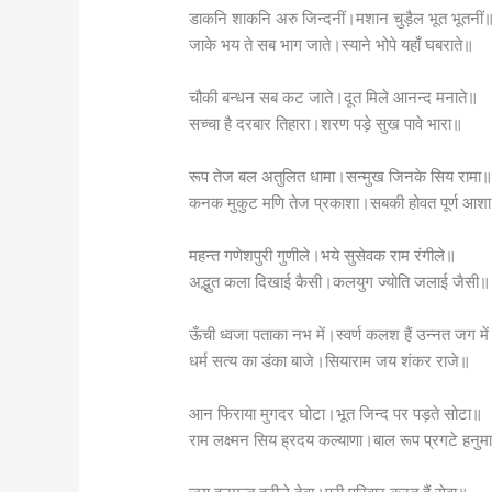
डाकनि शाकनि अरु जिन्दनीं।मशान चुड़ैल भूत भूतनीं
जाके भय ते सब भाग जाते।स्याने भोपे यहाँ घबराते॥
चौकी बन्धन सब कट जाते।दूत मिले आनन्द मनाते॥
सच्चा है दरबार तिहारा।शरण पड़े सुख पावे भारा॥
रूप तेज बल अतुलित धामा।सन्मुख जिनके सिय रामा
कनक मुकुट मणि तेज प्रकाशा।सबकी होवत पूर्ण आश
महन्त गणेशपुरी गुणीले।भये सुसेवक राम रंगीले॥
अद्भुत कला दिखाई कैसी।कलयुग ज्योति जलाई जैसी॥
ऊँची ध्वजा पताका नभ में।स्वर्ण कलश हैं उन्नत जग मे
धर्म सत्य का डंका बाजे।सियाराम जय शंकर राजे॥
आन फिराया मुगदर घोटा।भूत जिन्द पर पड़ते सोटा॥
राम लक्ष्मन सिय ह्रदय कल्याणा।बाल रूप प्रगटे हनुम