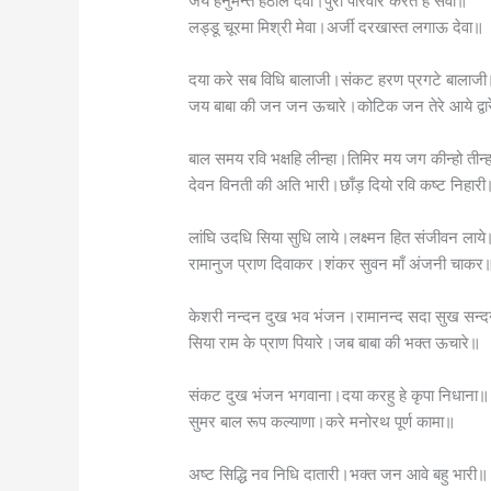
जय हनुमन्त हठीले देवा।पुरी परिवार करत हैं सेवा॥
लड्डू चूरमा मिश्री मेवा।अर्जी दरखास्त लगाऊ देवा॥
दया करे सब विधि बालाजी।संकट हरण प्रगटे बालाजी
जय बाबा की जन जन ऊचारे।कोटिक जन तेरे आये द्वा
बाल समय रवि भक्षहि लीन्हा।तिमिर मय जग कीन्हो तीन्
देवन विनती की अति भारी।छाँड़ दियो रवि कष्ट निहारी
लांघि उदधि सिया सुधि लाये।लक्ष्मन हित संजीवन लाये
रामानुज प्राण दिवाकर।शंकर सुवन माँ अंजनी चाकर
केशरी नन्दन दुख भव भंजन।रामानन्द सदा सुख सन्
सिया राम के प्राण पियारे।जब बाबा की भक्त ऊचारे॥
संकट दुख भंजन भगवाना।दया करहु हे कृपा निधाना॥
सुमर बाल रूप कल्याणा।करे मनोरथ पूर्ण कामा॥
अष्ट सिद्धि नव निधि दातारी।भक्त जन आवे बहु भारी॥