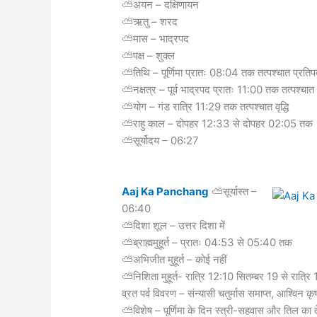
⛅अयन – दक्षिणायन
⛅ऋतु – शरद
⛅मास – भाद्रपद
⛅पक्ष – शुक्ल
⛅तिथि – पूर्णिमा प्रातः 08:04 तक तत्पश्चात प्रतिपद
⛅नक्षत्र – पूर्व भाद्रपद प्रातः 11:00 तक तत्पश्चात
⛅योग – गंड रात्रि 11:29 तक तत्पश्चात वृद्धि
⛅राहु काल – दोपहर 12:33 से दोपहर 02:05 तक
⛅सूर्योदय – 06:27
Aaj Ka Panchang
⛅सूर्यास्त –
06:40
⛅दिशा शूल – उत्तर दिशा में
⛅ब्राह्ममुहूर्त – प्रातः 04:53 से 05:40 तक
⛅अभिजीत मुहूर्त – कोई नहीं
⛅निशिता मुहूर्त- रात्रि 12:10 सितम्बर 19 से रात्
व्रत पर्व विवरण – संन्यासी चतुर्मास समाप्त, आश्विन कृष्
⛅विशेष – पूर्णिमा के दिन स्त्री-सहवास और तिल का तेल