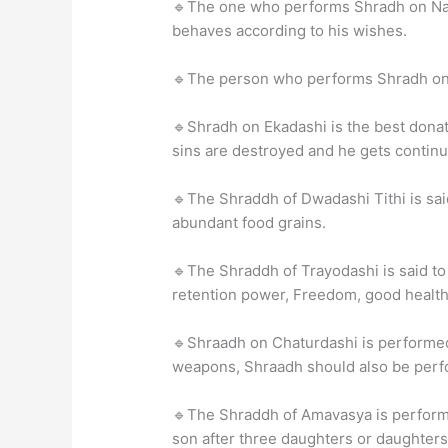
🔹The one who performs Shradh on Na
behaves according to his wishes.
🔹The person who performs Shradh on 
🔹Shradh on Ekadashi is the best donati
sins are destroyed and he gets continu
🔹The Shraddh of Dwadashi Tithi is said
abundant food grains.
🔹The Shraddh of Trayodashi is said to 
retention power, Freedom, good health,
🔹Shraadh on Chaturdashi is performed
weapons, Shraadh should also be perf
🔹The Shraddh of Amavasya is performed
son after three daughters or daughters