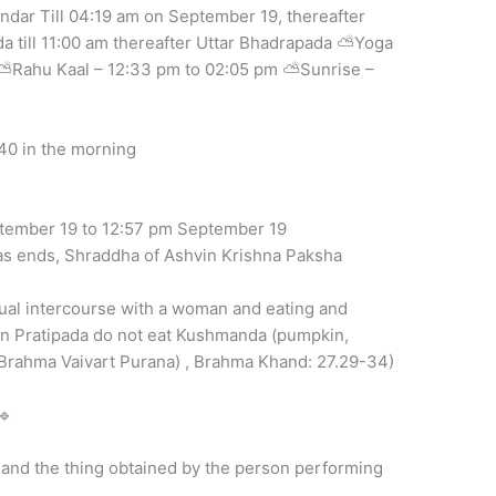
ndar Till 04:19 am on September 19, thereafter
 till 11:00 am thereafter Uttar Bhadrapada ⛅Yoga
e ⛅Rahu Kaal – 12:33 pm to 02:05 pm ⛅Sunrise –
40 in the morning
tember 19 to 12:57 pm September 19
mas ends, Shraddha of Ashvin Krishna Paksha
ual intercourse with a woman and eating and
 on Pratipada do not eat Kushmanda (pumpkin,
(Brahma Vaivart Purana) , Brahma Khand: 27.29-34)
🔹
y and the thing obtained by the person performing