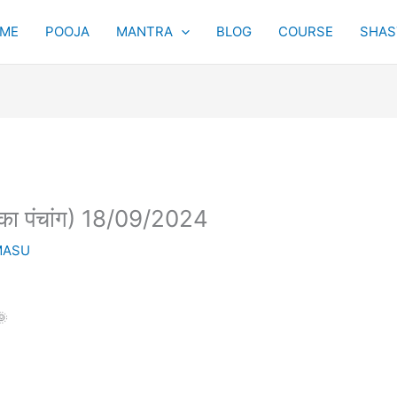
ME
POOJA
MANTRA
BLOG
COURSE
SHAST
 पंचांग) 18/09/2024
MASU
🌞