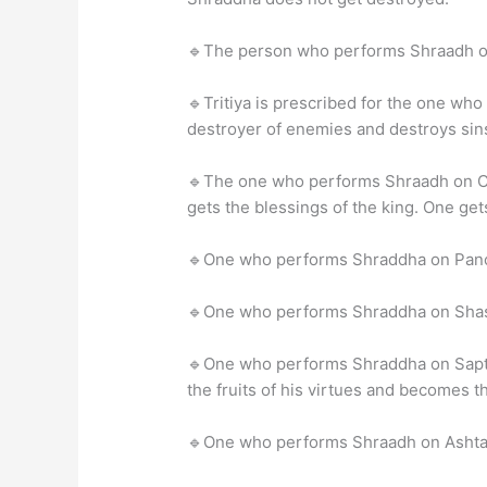
🔹The person who performs Shraadh o
🔹Tritiya is prescribed for the one who 
destroyer of enemies and destroys sin
🔹The one who performs Shraadh on Ch
gets the blessings of the king. One gets
🔹One who performs Shraddha on Panch
🔹One who performs Shraddha on Shash
🔹One who performs Shraddha on Sapta
the fruits of his virtues and becomes t
🔹One who performs Shraadh on Ashtam