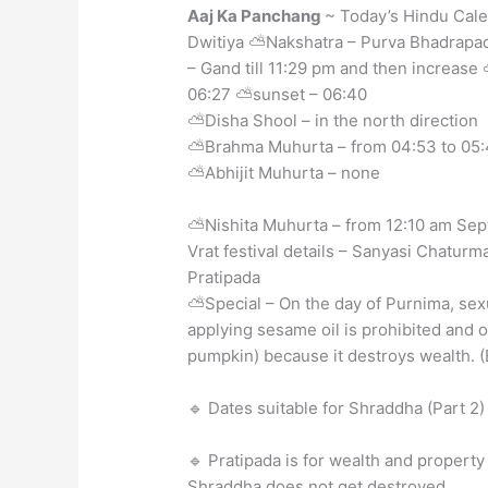
Aaj Ka Panchang
~ Today’s Hindu Cale
Dwitiya ⛅Nakshatra – Purva Bhadrapada
– Gand till 11:29 pm and then increas
06:27 ⛅sunset – 06:40
⛅Disha Shool – in the north direction
⛅Brahma Muhurta – from 04:53 to 05:
⛅Abhijit Muhurta – none
⛅Nishita Muhurta – from 12:10 am Sep
Vrat festival details – Sanyasi Chatur
Pratipada
⛅Special – On the day of Purnima, sex
applying sesame oil is prohibited and
pumpkin) because it destroys wealth. 
🔹 Dates suitable for Shraddha (Part 2)
🔹 Pratipada is for wealth and propert
Shraddha does not get destroyed.