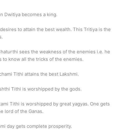
n Dwitiya becomes a king.
desires to attain the best wealth. This Tritiya is the
s.
aturthi sees the weakness of the enemies i.e. he
 to know all the tricks of the enemies.
ami Tithi attains the best Lakshmi.
thi Tithi is worshipped by the gods.
mi Tithi is worshipped by great yagyas. One gets
he lord of the Ganas.
i day gets complete prosperity.