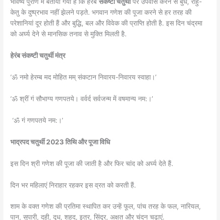
भविष्य पुराण में बताया गया है कि हेरंब
संकष्टी चतुर्थी
पर उपवास करने से बुध, राहु-
केतु के दुष्प्रभाव नहीं झेलने पड़ते. भगवान गणेश की पूजा करने से हर तरह की
परेशानियां दूर होती हैं और बुद्धि, बल और विवेक की प्राप्ति होती है. इस दिन चंद्रमा
को अर्घ्य देने से मानसिक तनाव से मुक्ति मिलती है.
हेरंब संकष्टी चतुर्थी मंत्र
‘ॐ नमो हेरम्ब मद मोहित मम् संकटान निवारय-निवारय स्वाहा।’
‘ॐ श्रीं गं सौभाग्य गणपतये। वर्वर्द सर्वजन्म में वषमान्य नम:।’
‘ॐ गं गणपतये नम:।’
भाद्रपद चतुर्थी 2023 तिथि और पूजा विधि
इस दिन श्री गणेश की पूजा की जाती है और फिर चांद को अर्घ्य देते हैं.
दिन भर महिलाएं निराहार रहकर इस व्रत को करती हैं.
शाम के वक्त गणेश की प्रतिमा स्थापित कर उन्हें फूल, पांच तरह के फल, नारियल,
पान, सुपारी, दही, दूध, शहद, इत्र, सिंदूर, अक्षत और चंदन चढ़ाएं.