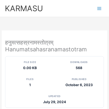
Skip
KARMASU
to
content
हनुमत्सहस्रनामस्तोत्रम्
Hanumatsahasranamastotram
FILE SIZE
DOWNLOADS
0.00 KB
568
FILES
PUBLISHED
1
October 6, 2023
UPDATED
July 29, 2024