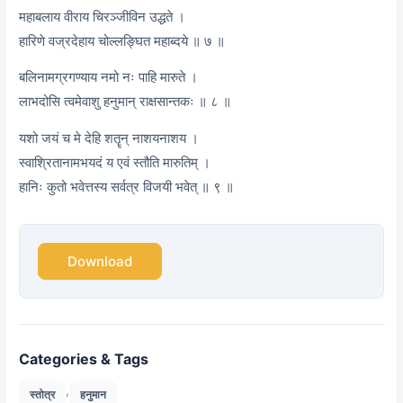
महाबलाय वीराय चिरञ्जीविन उद्धते ।
हारिणे वज्रदेहाय चोल्लङ्घित महाब्दये ॥ ७ ॥
बलिनामग्रगण्याय नमो नः पाहि मारुते ।
लाभदोसि त्वमेवाशु हनुमान् राक्षसान्तकः ॥ ८ ॥
यशो जयं च मे देहि शतॄन् नाशयनाशय ।
स्वाश्रितानामभयदं य एवं स्तौति मारुतिम् ।
हानिः कुतो भवेत्तस्य सर्वत्र विजयी भवेत् ॥ ९ ॥
Download
Categories & Tags
,
स्तोत्र
हनुमान