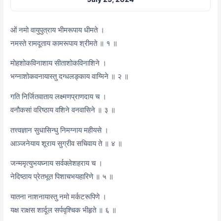
ओं नमो वायुपुत्राय भीमरूपाय धीमते ।
नमस्ते रामदूताय कामरूपाय श्रीमते ॥ १ ॥
मोहशोकविनाशाय सीताशोकविनाशिने ।
भग्नाशोकवनायास्तु दग्धलङ्काय वाग्मिने ॥ २ ॥
गति निर्जितवाताय लक्ष्मणप्राणदाय च ।
वनौकसां वरिष्ठाय वशिने वनवासिने ॥ ३ ॥
तत्त्वज्ञान सुधासिन्धु निमग्नाय महीयसे ।
आञ्जनेयाय शूराय सुग्रीव सचिवाय ते ॥ ४ ॥
जन्ममृत्युभयघ्नाय सर्वक्लेशहराय च ।
नेदिष्ठाय प्रेतभूत पिशाचभयहारिणे ॥ ५ ॥
यातना नाशनायास्तु नमो मर्कटरूपिणे ।
यक्ष राक्षस शार्दूल सर्पवृश्चिक भीहृते ॥ ६ ॥